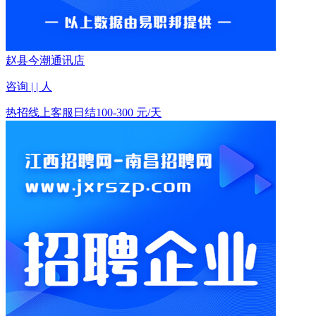
赵县今潮通讯店
咨询 | | 人
热招
线上客服日结
100-300 元/天