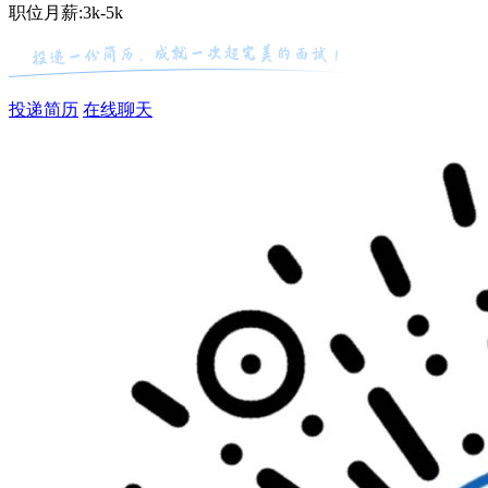
职位月薪:3k-5k
投递简历
在线聊天