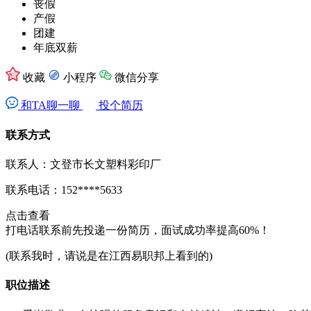
丧假
产假
团建
年底双薪
收藏
小程序
微信分享
和TA聊一聊
投个简历
联系方式
联系人：文登市长文塑料彩印厂
联系电话：
152****5633
点击查看
打电话联系前先投递一份简历，面试成功率提高60%！
(联系我时，请说是在江西易职邦上看到的)
职位描述